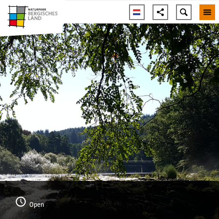
© Jiri Hampl/ Tourismus Windecker Ländchen e.V.
Open