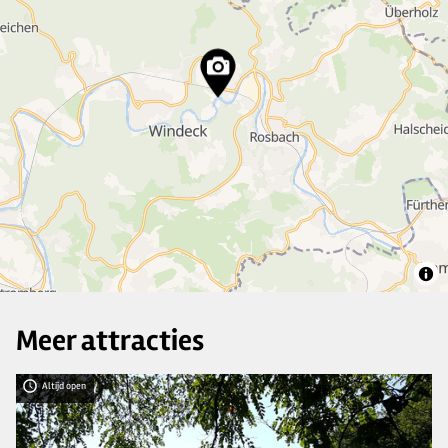
9
3
51
2
6
Meer attracties
Altijd open