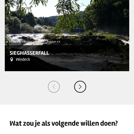
© Jiri Hampl/ Tourismus Windecker Ländchen e.V.
© T
SIEGWASSERFALL
Windeck
Wat zou je als volgende willen doen?