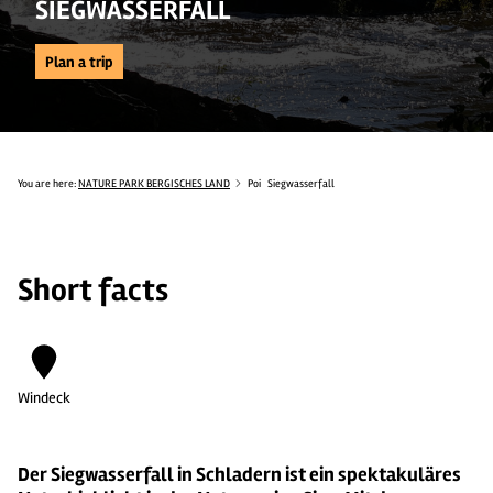
SIEGWASSERFALL
Plan a trip
You are here:
NATURE PARK BERGISCHES LAND
Poi
Siegwasserfall
Short facts
Windeck
Der Siegwasserfall in Schladern ist ein spektakuläres