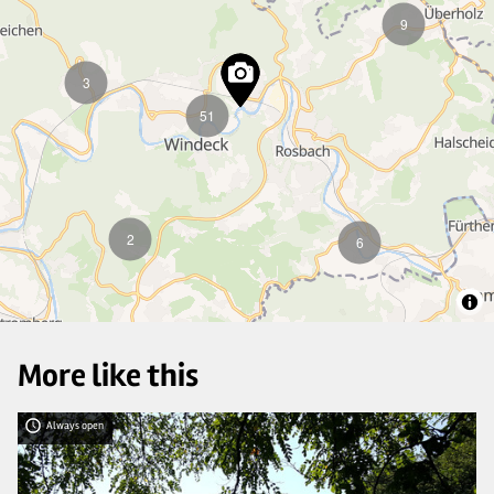
9
3
51
2
6
More like this
Always open