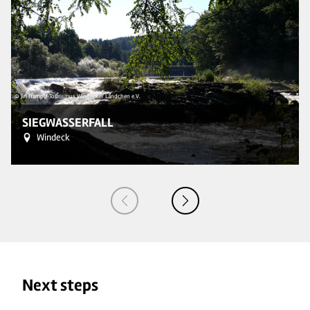
© Jiri Hampl/ Tourismus Windecker Ländchen e.V.
© T
SIEGWASSERFALL
Windeck
Next steps