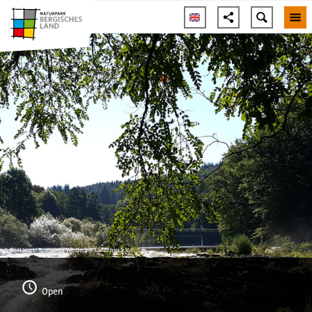
© Jiri Hampl/ Tourismus Windecker Ländchen e.V.
Open