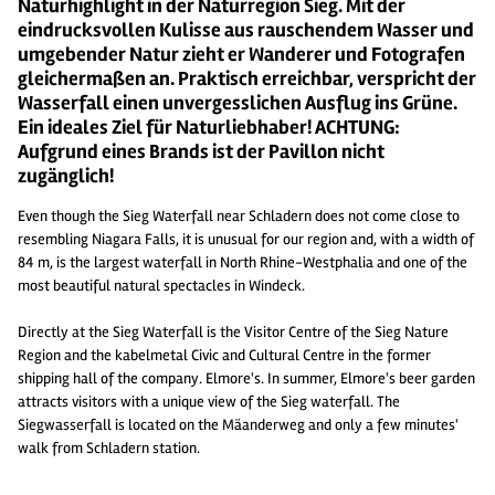
Naturhighlight in der Naturregion Sieg. Mit der
eindrucksvollen Kulisse aus rauschendem Wasser und
umgebender Natur zieht er Wanderer und Fotografen
gleichermaßen an. Praktisch erreichbar, verspricht der
Wasserfall einen unvergesslichen Ausflug ins Grüne.
Ein ideales Ziel für Naturliebhaber! ACHTUNG:
Aufgrund eines Brands ist der Pavillon nicht
zugänglich!
Even though the Sieg Waterfall near Schladern does not come close to
resembling Niagara Falls, it is unusual for our region and, with a width of
84 m, is the largest waterfall in North Rhine-Westphalia and one of the
most beautiful natural spectacles in Windeck.
Directly at the Sieg Waterfall is the Visitor Centre of the Sieg Nature
Region and the kabelmetal Civic and Cultural Centre in the former
shipping hall of the company. Elmore's. In summer, Elmore's beer garden
attracts visitors with a unique view of the Sieg waterfall. The
Siegwasserfall is located on the Mäanderweg and only a few minutes'
walk from Schladern station.