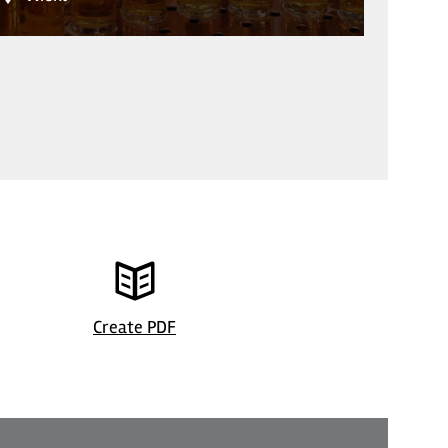
Erzquell Brauerei
©
| Jiri Ha
Create PDF