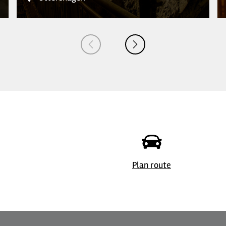
©
| Jiri Hampl
© 
Plan route