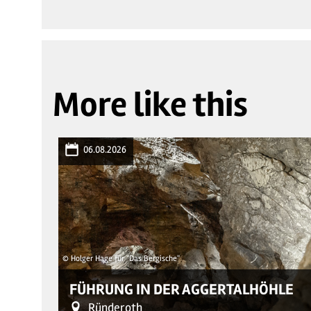
More like this
06.08.2026
© Holger Hage für "Das Bergische"
FÜHRUNG IN DER AGGERTALHÖHLE
Ründeroth