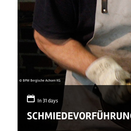
© BPW Bergische Achsen KG
In 31 days
SCHMIEDEVORFÜHRUNG