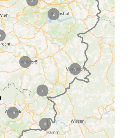
2
2
9
2
3
4
19
3