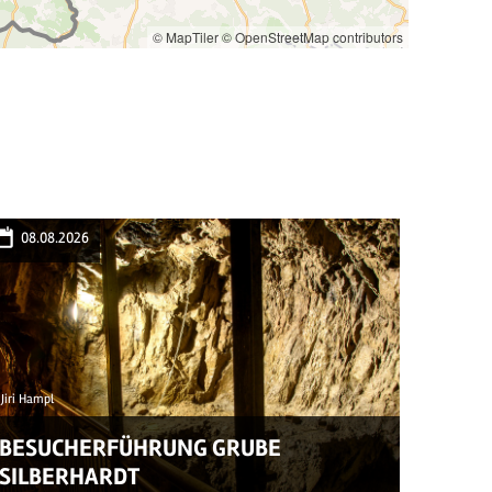
© MapTiler
© OpenStreetMap contributors
08.08.2026
11.08
Jiri Hampl
© © Bettina
BESUCHERFÜHRUNG GRUBE
BUGG
SILBERHARDT
MAMA