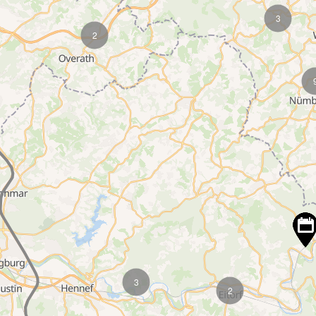
3
2
3
2