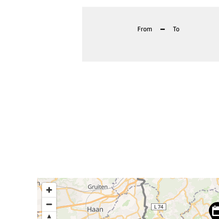
-
From
To
Use „CTRL“ and scroll to zoom the map