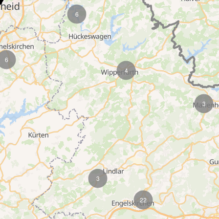
6
6
4
3
3
22
Loading map...