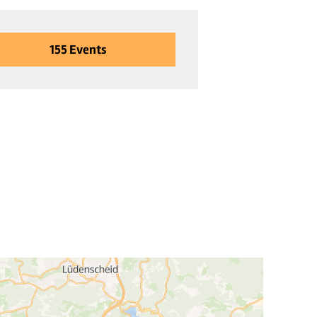
155
Events