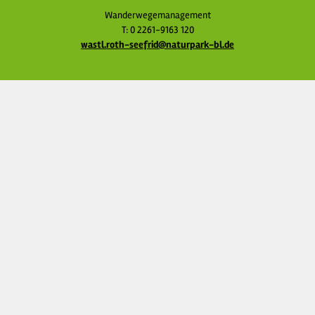
Wanderwegemanagement
T: 0 2261-9163 120
wastl.roth-seefrid@naturpark-bl.de