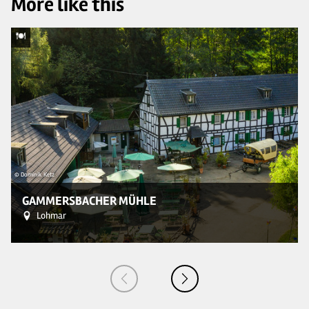
More like this
© Dominik Ketz
© 
GAMMERSBACHER MÜHLE
Lohmar