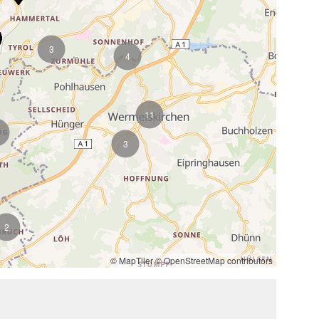
3
4
11
3
2
© MapTiler
© OpenStreetMap contributors