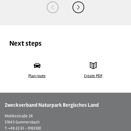
Next steps
Plan route
Create PDF
© Ver- und Entsorgung für Wohnmobile
©
Zweckverband Naturpark Bergisches Land
Moltkestraße 26
51643 Gummersbach
T: +49 22 61 - 9163100