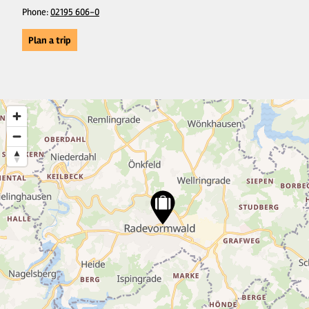
Phone:
02195 606-0
Plan a trip
4
2
10
4