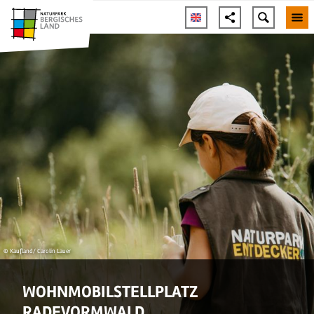
© Kaufland/ Carolin Lauer
WOHNMOBILSTELLPLATZ
RADEVORMWALD