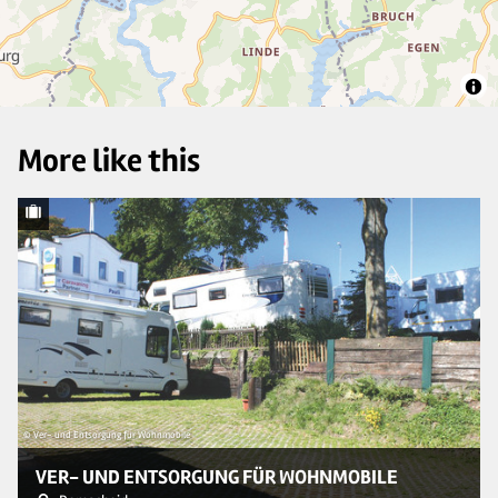
More like this
© 
© Ver- und Entsorgung für Wohnmobile
VER- UND ENTSORGUNG FÜR WOHNMOBILE