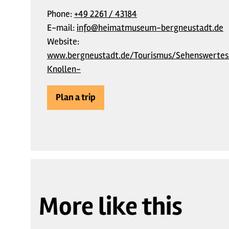
Phone:
+49 2261 / 43184
E-mail:
info@heimatmuseum-bergneustadt.de
Website:
www.bergneustadt.de/Tourismus/Sehenswertes
Knollen-
Plan a trip
More like this
7