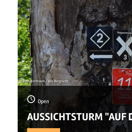
© Anja Kortmann / Das Bergische
Open
AUSSICHTSTURM "AUF