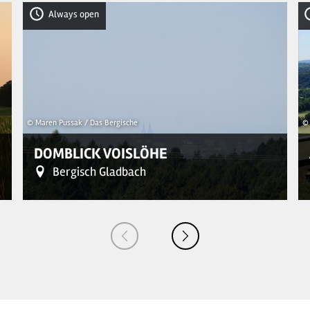
Always open
2
16
4
© Maren Pussak / Das Bergische
© 
DOMBLICK VOISLÖHE
Bergisch Gladbach