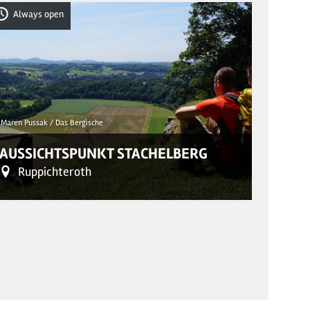
Always open
Alwa
© Christoph
Maren Pussak / Das Bergische
„DRE
AUSSICHTSPUNKT STACHELBERG
FOT
Ruppichteroth
Mo