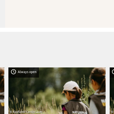
Always open
© Kaufland/ Carolin Lauer
© 