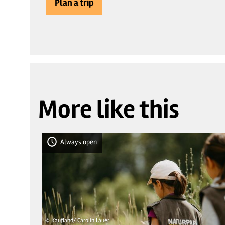
Plan a trip
More like this
Always open
© Kaufland/ Carolin Lauer