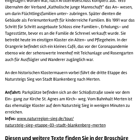
eingelagert worden war, nach Artilleriebeschuss komplett aus. 1955
übernahm der Verband „Katholische junge Mannschaft“ das An- wesen,
um darin Flüchtlingsfamilien unter- zubringen. Später dienten die
Gebäude als Ferienunterkunft für kinderreiche Familien. Bis 1991 war das
Schritt für Schritt ausgebaute Schloss eine Familien-, Erholungs- und
Tagesstätte, bevor es an die Familie de Schrevel verkauft wurde. Sie
betreibt heute im einstigen Kloster ein Alten- und Pflegeheim. In der
Orangerie befindet sich ein kleines Café, das vor der Coronapandemie
ebenso wie der sehenswerte Innenhof mit Teichanlage und Rosengarten
auch für Ausflügler und Wanderer zugänglich war.
An den historischen Klostermauern vorbei führt die dritte Etappe des
Natursteigs Sieg von Stadt Blankenberg nach Merten.
Anfahrt:
Parkplätze befinden sich an der Schloßstraße sowie vor dem
Ein- gang zur Kirche St. Agnes am Kirch- weg. Vom Bahnhalt Merten ist
das ehemalige Kloster auf dem Natursteig Sieg in wenigen Minuten zu
erreichen.
Infos:
www.naturregion-sieg.de/tour/
natursteig-sieg-etappe-03-stadt-
blankenberg-merten
Diesen und weitere Texte finden Sie in der Broschüre