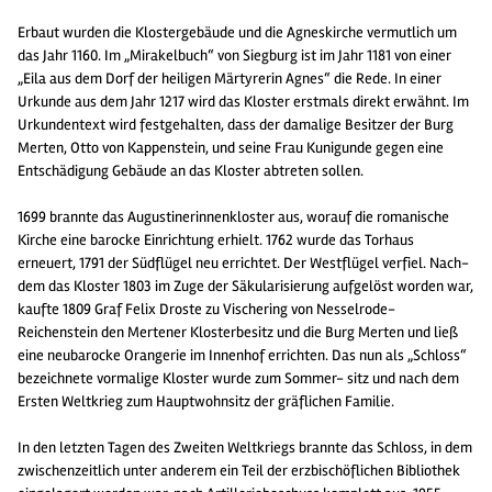
Erbaut wurden die Klostergebäude und die Agneskirche vermutlich um
das Jahr 1160. Im „Mirakelbuch“ von Siegburg ist im Jahr 1181 von einer
„Eila aus dem Dorf der heiligen Märtyrerin Agnes“ die Rede. In einer
Urkunde aus dem Jahr 1217 wird das Kloster erstmals direkt erwähnt. Im
Urkundentext wird festgehalten, dass der damalige Besitzer der Burg
Merten, Otto von Kappenstein, und seine Frau Kunigunde gegen eine
Entschädigung Gebäude an das Kloster abtreten sollen.
1699 brannte das Augustinerinnenkloster aus, worauf die romanische
Kirche eine barocke Einrichtung erhielt. 1762 wurde das Torhaus
erneuert, 1791 der Südflügel neu errichtet. Der Westflügel verfiel. Nach-
dem das Kloster 1803 im Zuge der Säkularisierung aufgelöst worden war,
kaufte 1809 Graf Felix Droste zu Vischering von Nesselrode-
Reichenstein den Mertener Klosterbesitz und die Burg Merten und ließ
eine neubarocke Orangerie im Innenhof errichten. Das nun als „Schloss“
bezeichnete vormalige Kloster wurde zum Sommer- sitz und nach dem
Ersten Weltkrieg zum Hauptwohnsitz der gräflichen Familie.
In den letzten Tagen des Zweiten Weltkriegs brannte das Schloss, in dem
zwischenzeitlich unter anderem ein Teil der erzbischöflichen Bibliothek