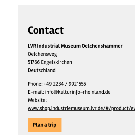
Contact
LVR Industrial Museum Oelchenshammer
Oelchensweg
51766 Engelskirchen
Deutschland
Phone:
+49 2234 / 9921555
E-mail:
info@kulturinfo-rheinland.de
Website:
www.shop.industriemuseum.lvr.de/#/product/e
Plan a trip