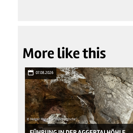
More like this
07.08.2026
© Holger Hage für "Das Bergische"
FÜHRUNG IN DER AGGERTALHÖHLE