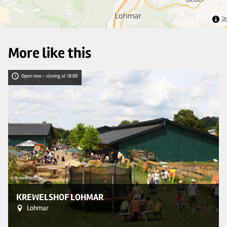
More like this
Open now - closing at 18:00
© 
© Krewelshof
KREWELSHOF LOHMAR
Lohmar