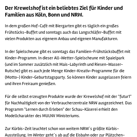
Der Krewelshof ist ein beliebtes Ziel für Kinder und
Familien aus Köln, Bonn und NRW.
In dem großen Hof-Café mit Biergarten gibt es täglich ein großes
Frühstücks-Buffet und sonntags auch das Langschläfer-Buffet mit
vielen Produkten aus eigenem Anbau und eigenen Manufakturen.
In der Spielscheune gibt es sonntags das Familien-Frühstücksbuffet mit
Kinder-Programm. In dieser All-Wetter-Spielscheune mit Spaielpark
(und im Sommer zusätzlich mit Mais-Labyrinth und Riesen-Wasser-
Rutsche) gibt es auch jede Menge Kinder-Kreativ-Programme für die
(Motto-) Kinder-Geburtstagsparty. So können Kinder ausgelassen feiern
und ihren Freiraum genießen.
Für die selbst erzeugten Produkte wurde der Krewelshof mit der "futur1"
für Nachhaltigkeit von der Verbraucherzentrale NRW ausgezeichnet. Das
Programm "Lernen durch Erleben" der Schau-Käserei erhielt den
Modellcharakter des MULNV Ministeriums.
Zur Kürbis-Zeit leuchtet schon von weitem NRW´s größte Kürbis-
Ausstellung. Im Winter geht´s ab auf die Eisbahn oder zur Plätzchen-