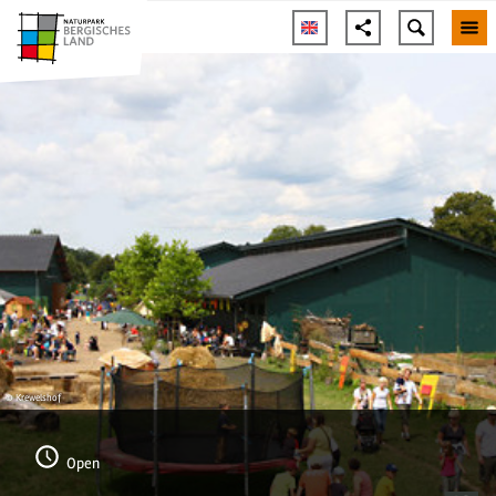
© Krewelshof
Open