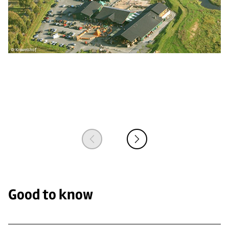
© Krewelshof
© 
Good to know