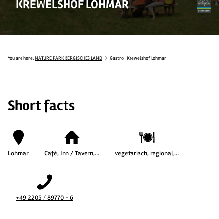
KREWELSHOF LOHMAR
You are here:
NATURE PARK BERGISCHES LAND
Gastro
Krewelshof Lohmar
Short facts
Lohmar
Café, Inn / Tavern,…
vegetarisch, regional,…
+49 2205 / 89770 - 6