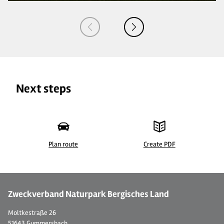
Next steps
Plan route
Create PDF
© Krewelshof
©
Zweckverband Naturpark Bergisches Land
Moltkestraße 26
51643 Gummersbach