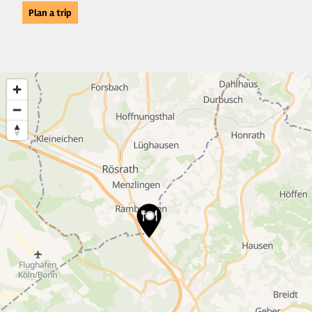
Plan a trip
7
11
8
7
5