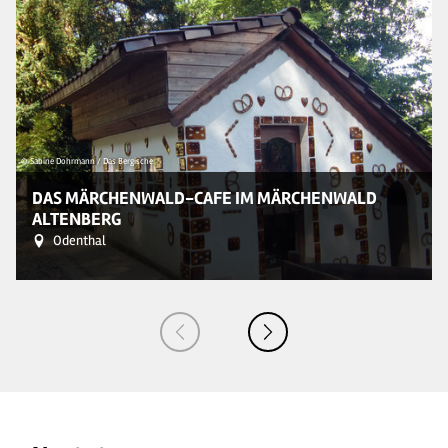
© Sabine Dohrmann / Das Bergische
© 
DAS MÄRCHENWALD-CAFE IM MÄRCHENWALD
ALTENBERG
Odenthal