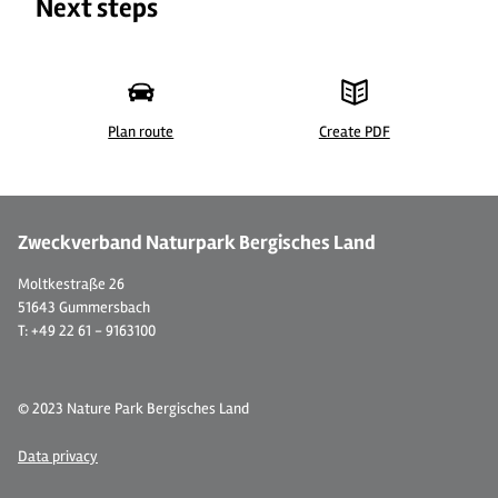
Next steps
Plan route
Create PDF
©
| Sabine Dohrmann / Das Bergische
© 
Zweckverband Naturpark Bergisches Land
Moltkestraße 26
51643 Gummersbach
T: +49 22 61 - 9163100
© 2023 Nature Park Bergisches Land
Data privacy