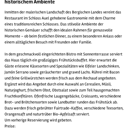
historischem Ambiente
Inmitten der malerischen Landschaft des Bergischen Landes vereint das
Restaurant im Schloss Auel gehobene Gastronomie mit dem Charme
eines traditionsreichen Schlosses. Das stilvolle Ambiente der
historischen Gemäuer schafft den idealen Rahmen für genussvolle
Momente – ob beim festlichen Dinner, zu einem besonderen Anlass oder
einem alltäglichen Besuch mit Freunden oder Familie.
In dem geschmackvoll eingerichteten Bistro mit Sonnenterrasse serviert
das Haus täglich ein großzügiges Frühstücksbuffet. Hier erwartet die
Gäste erlesene Käsesorten und Spezialitäten wie Eifeler Landschinken,
Jamón Serrano sowie geräucherter und graved Lachs. Rührei mit Bacon
und feine Grillwürstchen werden frisch aus dem Rechaud angeboten.
Ergänzt wird das Angebot durch eine Auswahl an Cerealien, Müsli,
Naturjoghurt, frischem Obst, Obstsalat sowie zum Teil hausgemachten
Fruchtkonfitüren. Ofenfrische Laugengebäcke, Croissants, verschiedene
Brot- und Brötchensorten sowie Landbutter runden das Frühstück ab.
Dazu werden frisch gebrühter Fairtrade-Kaffee, verschiedene Teesorten,
Orangensaft und naturtrüber Bio-Apfelsaft serviert.
Um vorherige Reservierung wird gebeten.
Preise: