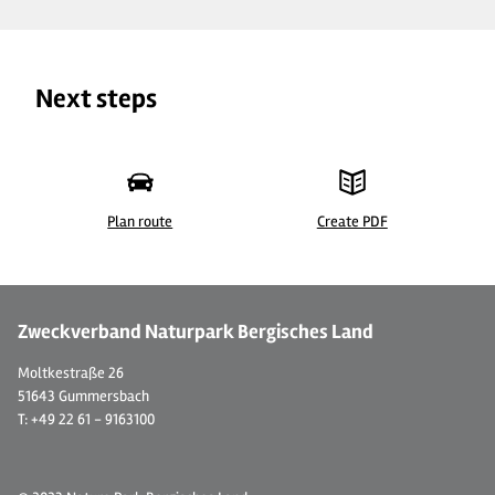
Next steps
Plan route
Create PDF
© Schloss Auel
Zweckverband Naturpark Bergisches Land
Moltkestraße 26
51643 Gummersbach
T: +49 22 61 - 9163100