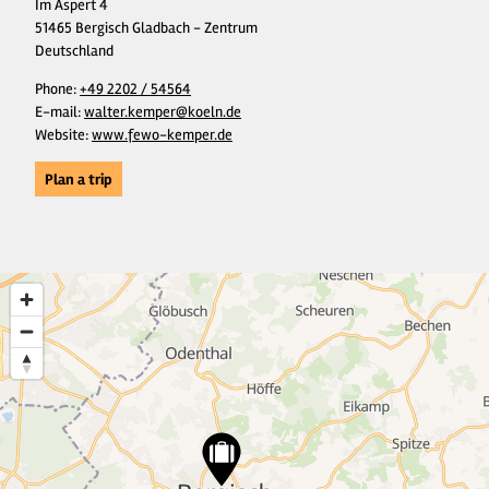
Im Aspert 4
51465 Bergisch Gladbach - Zentrum
Deutschland
Phone:
+49 2202 / 54564
E-mail:
walter.kemper@koeln.de
Website:
www.fewo-kemper.de
Plan a trip
13
7
7