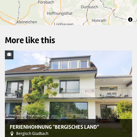
10
More like this
© Ferienwohnung "Bergisches Land"
© 
FERIENWOHNUNG "BERGISCHES LAND"
Bergisch Gladbach