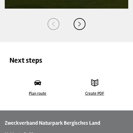
Next steps
Plan route
Create PDF
© Ferienwohnung "Bergisches Land"
© 
Zweckverband Naturpark Bergisches Land