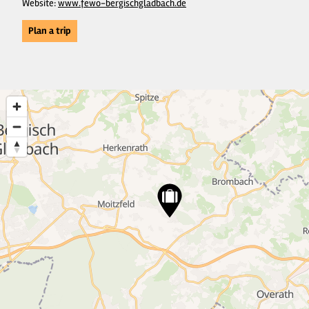
Website:
www.fewo-bergischgladbach.de
Plan a trip
5
3
27
17
3