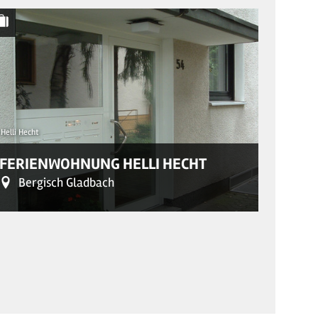
Helli Hecht
© Ferienwo
FERIENWOHNUNG HELLI HECHT
FERI
Bergisch Gladbach
Ber