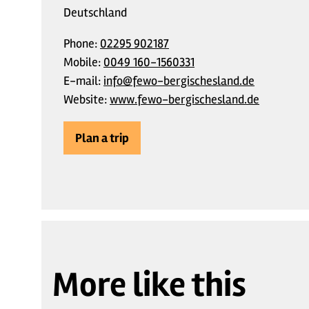
Deutschland
Phone:
02295 902187
Mobile:
0049 160-1560331
E-mail:
info@fewo-bergischesland.de
Website:
www.fewo-bergischesland.de
Plan a trip
More like this