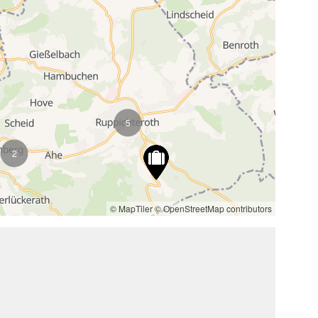
5
2
© MapTiler
© OpenStreetMap contributors