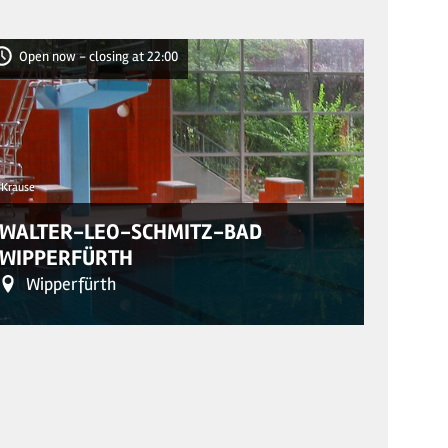
Open now - closing at 22:00
Openi
 Krause
© monte ma
WALTER-LEO-SCHMITZ-BAD
MONT
WIPPERFÜRTH
ECK
Wipperfürth
Rei