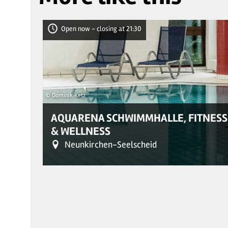
Open now - closing at 21:30
© Dominik Ketz
AQUARENA SCHWIMMHALLE, FITNESS
& WELLNESS
Neunkirchen-Seelscheid