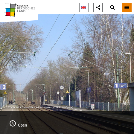
© CC BY-SA 3.0, A.Savin (Wikimedia Commons · WikiPhotoSpace)
Open