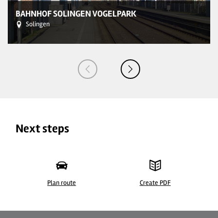
BAHNHOF SOLINGEN VOGELPARK
Solingen
Next steps
Plan route
Create PDF
©
| CC BY-SA 3.0, A.Savin (Wikimedia Commons · WikiPhotoSpace)
©