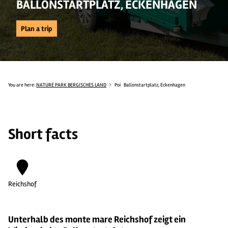
BALLONSTARTPLATZ, ECKENHAGEN
Plan a trip
You are here:
NATURE PARK BERGISCHES LAND
Poi
Ballonstartplatz, Eckenhagen
Short facts
Reichshof
Unterhalb des monte mare Reichshof zeigt ein