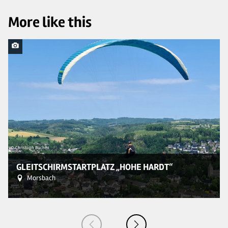
More like this
© Christoph Buchen
© 
GLEITSCHIRMSTARTPLATZ „HOHE HARDT“
Morsbach