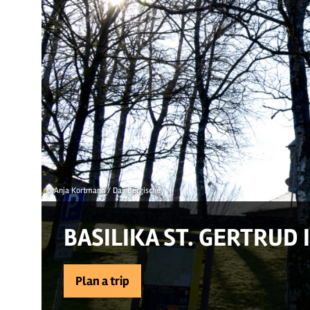
© Anja Kortmann / Das Bergische
BASILIKA ST. GERTRUD
Plan a trip