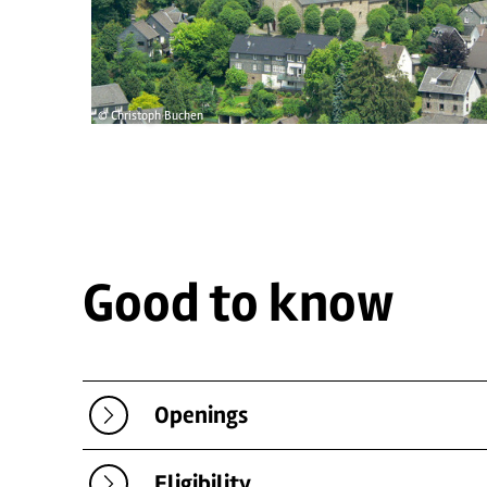
© Christoph Buchen
Good to know
Openings
Eligibility