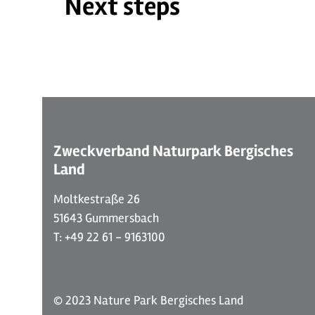
Next steps
© S.Wißkirchen
Zweckverband Naturpark Bergisches
Land
Moltkestraße 26
51643 Gummersbach
T: +49 22 61 - 9163100
© 2023 Nature Park Bergisches Land