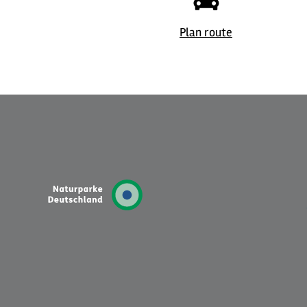
© Christoph Buchen
©
Plan route