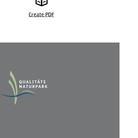
 Stadt Radevormwald
©
| Tourist 
Create PDF