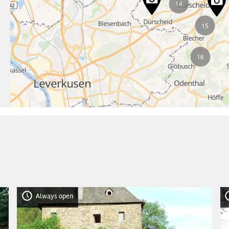
14
15
16
Always open