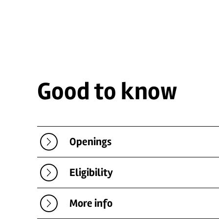
Good to know
Openings
Eligibility
More info