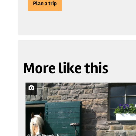
Plan a trip
More like this
© Evelyn Biesenbach