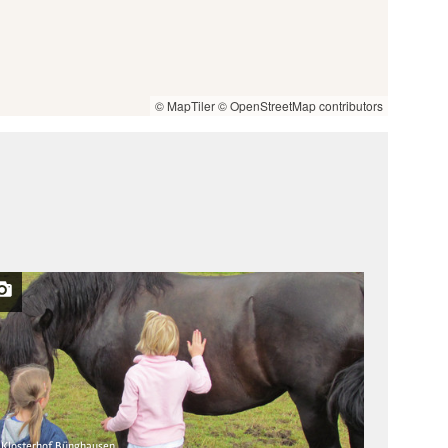
© MapTiler
© OpenStreetMap contributors
Open 
Klosterhof Bünghausen
© Holger Hag