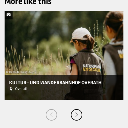
More like this
© Kaufland/ Carolin Lauer
© 
KULTUR- UND WANDERBAHNHOF OVERATH
Overath