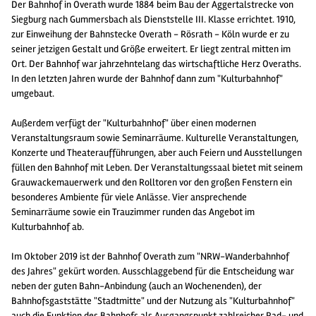
Der Bahnhof in Overath wurde 1884 beim Bau der Aggertalstrecke von
Siegburg nach Gummersbach als Dienststelle III. Klasse errichtet. 1910,
zur Einweihung der Bahnstecke Overath - Rösrath - Köln wurde er zu
seiner jetzigen Gestalt und Größe erweitert. Er liegt zentral mitten im
Ort. Der Bahnhof war jahrzehntelang das wirtschaftliche Herz Overaths.
In den letzten Jahren wurde der Bahnhof dann zum "Kulturbahnhof"
umgebaut.
Außerdem verfügt der "Kulturbahnhof" über einen modernen
Veranstaltungsraum sowie Seminarräume. Kulturelle Veranstaltungen,
Konzerte und Theateraufführungen, aber auch Feiern und Ausstellungen
füllen den Bahnhof mit Leben. Der Veranstaltungssaal bietet mit seinem
Grauwackemauerwerk und den Rolltoren vor den großen Fenstern ein
besonderes Ambiente für viele Anlässe. Vier ansprechende
Seminarräume sowie ein Trauzimmer runden das Angebot im
Kulturbahnhof ab.
Im Oktober 2019 ist der Bahnhof Overath zum "NRW-Wanderbahnhof
des Jahres" gekürt worden. Ausschlaggebend für die Entscheidung war
neben der guten Bahn-Anbindung (auch an Wochenenden), der
Bahnhofsgaststätte "Stadtmitte" und der Nutzung als "Kulturbahnhof"
auch die Funktion des Bahnhofs als Ausgangspunkt zahlreicher Rad- und