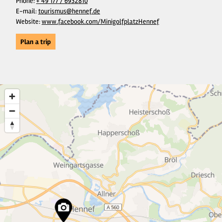
Phone:
+ 49 177 / 6932810
E-mail:
tourismus@hennef.de
Website:
www.facebook.com/MinigolfplatzHennef
Plan a trip
2
2
16