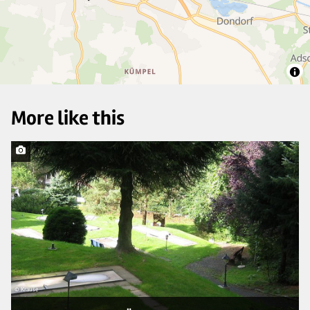
2
More like this
© Krause
© 