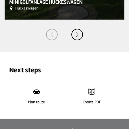
MINIGOLFANLAGE HÜCKESWAGEN
Hückeswagen
Next steps
Plan route
Create PDF
© Krause
© 