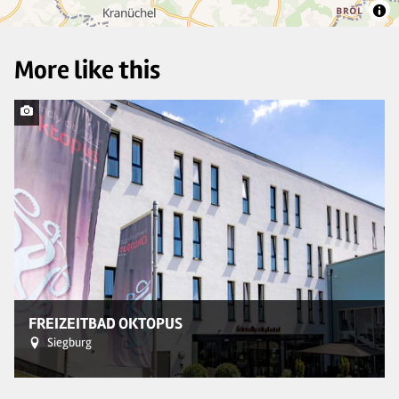
More like this
© 
FREIZEITBAD OKTOPUS
Siegburg