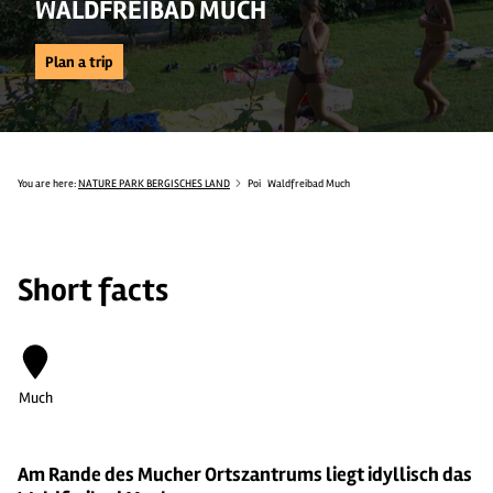
WALDFREIBAD MUCH
Plan a trip
You are here:
NATURE PARK BERGISCHES LAND
Poi
Waldfreibad Much
Short facts
Much
Am Rande des Mucher Ortszantrums liegt idyllisch das