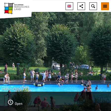
© Waldfreibad Much
Open