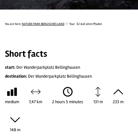
You are here:
NATURE PARK BERGISCHES LAND
Tour
E2 Auf alten Pfaden
Short facts
start:
Der Wanderparkplatz Bellinghausen
destination:
Der Wanderparkplatz Bellinghausen
medium
7,47 km
2 hours 5 minutes
131 m
233 m
148 m