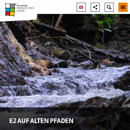
© Christoph Hölzer
E2 AUF ALTEN PFADEN