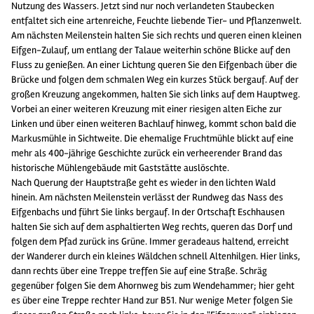
Nutzung des Wassers. Jetzt sind nur noch verlandeten Staubecken
entfaltet sich eine artenreiche, Feuchte liebende Tier- und Pflanzenwelt.
Am nächsten Meilenstein halten Sie sich rechts und queren einen kleinen
Eifgen-Zulauf, um entlang der Talaue weiterhin schöne Blicke auf den
Fluss zu genießen. An einer Lichtung queren Sie den Eifgenbach über die
Brücke und folgen dem schmalen Weg ein kurzes Stück bergauf. Auf der
großen Kreuzung angekommen, halten Sie sich links auf dem Hauptweg.
Vorbei an einer weiteren Kreuzung mit einer riesigen alten Eiche zur
Linken und über einen weiteren Bachlauf hinweg, kommt schon bald die
Markusmühle in Sichtweite. Die ehemalige Fruchtmühle blickt auf eine
mehr als 400-jährige Geschichte zurück ein verheerender Brand das
historische Mühlengebäude mit Gaststätte auslöschte.
Nach Querung der Hauptstraße geht es wieder in den lichten Wald
hinein. Am nächsten Meilenstein verlässt der Rundweg das Nass des
Eifgenbachs und führt Sie links bergauf. In der Ortschaft Eschhausen
halten Sie sich auf dem asphaltierten Weg rechts, queren das Dorf und
folgen dem Pfad zurück ins Grüne. Immer geradeaus haltend, erreicht
der Wanderer durch ein kleines Wäldchen schnell Altenhilgen. Hier links,
dann rechts über eine Treppe treffen Sie auf eine Straße. Schräg
gegenüber folgen Sie dem Ahornweg bis zum Wendehammer; hier geht
es über eine Treppe rechter Hand zur B51. Nur wenige Meter folgen Sie