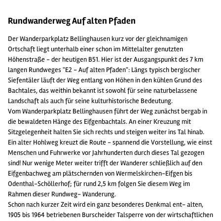
Rundwanderweg Auf alten Pfaden
Der Wanderparkplatz Bellinghausen kurz vor der gleichnamigen
Ortschaft liegt unterhalb einer schon im Mittelalter genutzten
Höhenstraße - der heutigen B51. Hier ist der Ausgangspunkt des 7 km
langen Rundweges "E2 - Auf alten Pfaden": Längs typisch bergischer
Siefentäler läuft der Weg entlang von Höhen in den kühlen Grund des
Bachtales, das weithin bekannt ist sowohl für seine naturbelassene
Landschaft als auch für seine kulturhistorische Bedeutung.
Vom Wanderparkplatz Bellinghausen führt der Weg zunächst bergab in
die bewaldeten Hänge des Eifgenbachtals. An einer Kreuzung mit
Sitzgelegenheit halten Sie sich rechts und steigen weiter ins Tal hinab.
Ein alter Hohlweg kreuzt die Route - spannend die Vorstellung, wie einst
Menschen und Fuhrwerke vor Jahrhunderten durch dieses Tal gezogen
sind! Nur wenige Meter weiter trifft der Wanderer schließlich auf den
Eifgenbachweg am plätschernden von Wermelskirchen-Eifgen bis
Odenthal-Schöllerhof; für rund 2,5 km folgen Sie diesem Weg im
Rahmen dieser Rundweg- Wanderung.
Schon nach kurzer Zeit wird ein ganz besonderes Denkmal ent- alten,
1905 bis 1964 betriebenen Burscheider Talsperre von der wirtschaftlichen