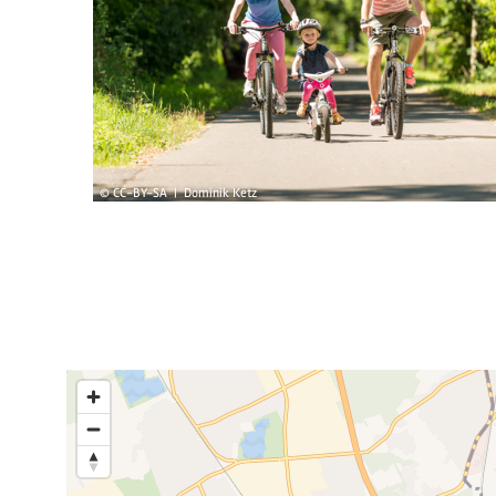
© CC-BY-SA | Dominik Ketz