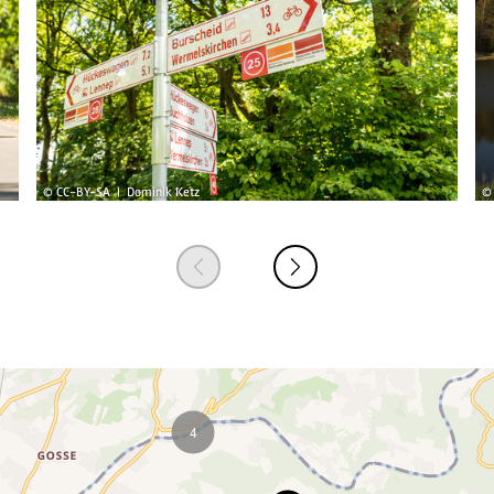
© CC-BY-SA | Dominik Ketz
© 
4