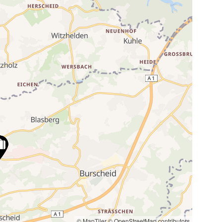
© MapTiler
© OpenStreetMap contributors