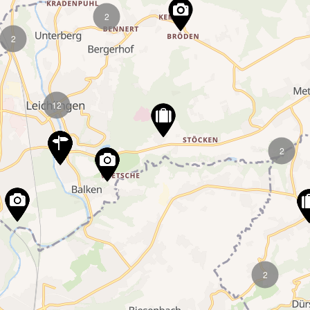
2
2
12
2
2