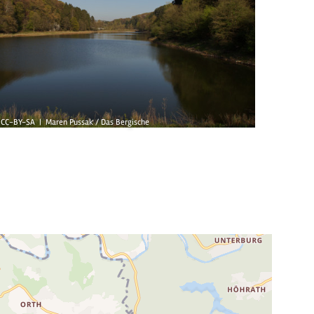
CC-BY-SA | Maren Pussak / Das Bergische
© CC-BY-SA 