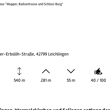
our "Wupper, Balkantrasse und Schloss Burg"
er-Erbslöh-Straße, 42799 Leichlingen
540 m
281 m
55 m
40 / 100