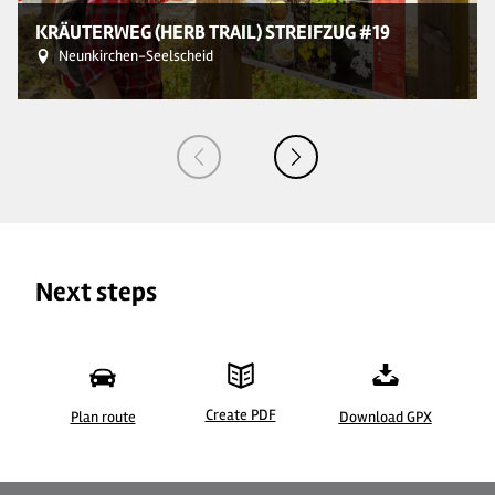
KRÄUTERWEG (HERB TRAIL) STREIFZUG #19
Neunkirchen-Seelscheid
Next steps
Create PDF
Plan route
Download GPX
©
| Dominik Ketz
©