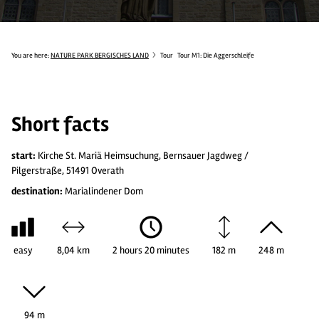
You are here:
NATURE PARK BERGISCHES LAND
Tour
Tour M1: Die Aggerschleife
Short facts
start:
Kirche St. Mariä Heimsuchung, Bernsauer Jagdweg /
Pilgerstraße, 51491 Overath
destination:
Marialindener Dom
easy
8,04 km
2 hours 20 minutes
182 m
248 m
94 m