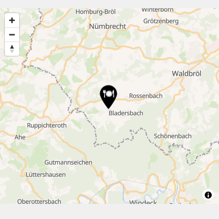
7
4
6
6
4
4