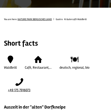
You are here:
NATURE PARK BERGISCHES LAND
Gastro
Kräutercafé Waldbröl
Short facts
Waldbröl
Café, Restaurant,…
deutsch, regional, bio
+49 175 7916073
Auszeit in der "alten" Dorfkneipe