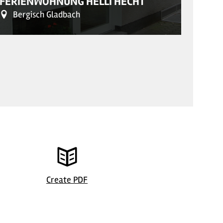
FERIENWOHNUNG HELLI HECHT
FERI
Bergisch Gladbach
Ber
Helli Hecht
© Ferienwo
Create PDF