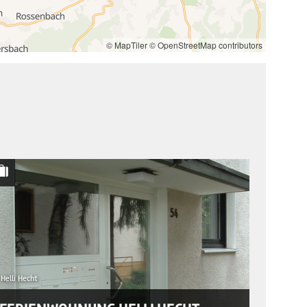
© MapTiler
© OpenStreetMap contributors
Helli Hecht
© Ferienwo