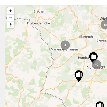
18
4
40