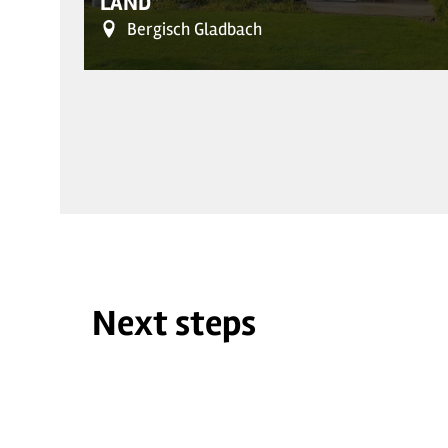
LAND"
Bergisch Gladbach
Next steps
© Ferienwohnung "Bergisches Land"