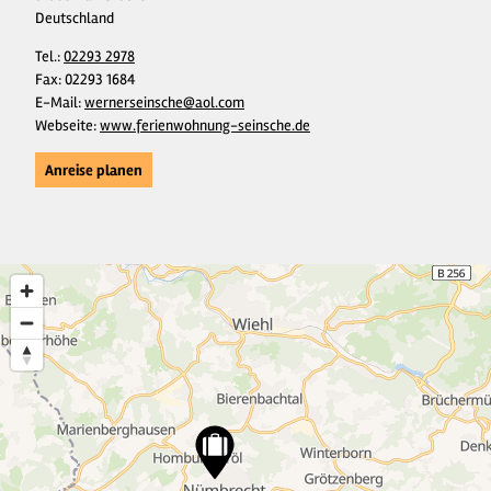
Deutschland
Tel.:
02293 2978
Fax:
02293 1684
E-Mail:
wernerseinsche@aol.com
Webseite:
www.ferienwohnung-seinsche.de
Anreise planen
18
4
2
40