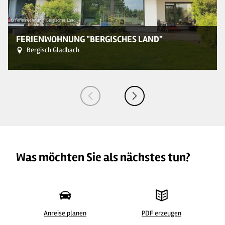
© Ferienwohnung "Bergisches Land"
© 
FERIENWOHNUNG "BERGISCHES LAND"
Bergisch Gladbach
Was möchten Sie als nächstes tun?
Anreise planen
PDF erzeugen
© Ferienwohnung "Bergisches Land"
© 