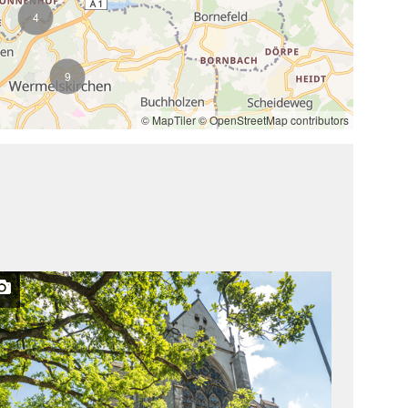
4
9
© MapTiler
© OpenStreetMap contributors
Alwa