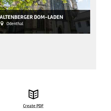
Dominik Ketz
© Kaufland/ 
ALTENBERGER DOM-LADEN
LUIS
Odenthal
Wu
Dominik Ketz
Create PDF