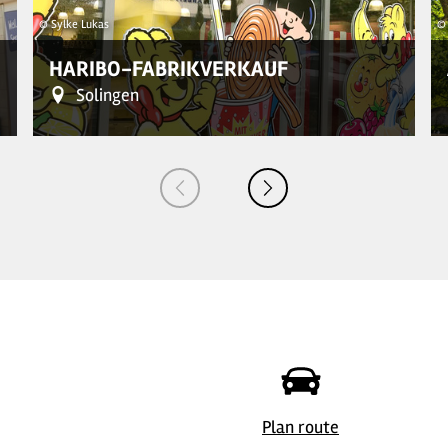
© Sylke Lukas
© 
HARIBO-FABRIKVERKAUF
Solingen
©
| Sylke Lukas
© 
Plan route