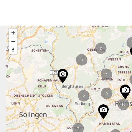
3
9
4
9
2
16
7