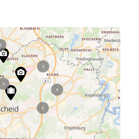
2
3
3
9
6