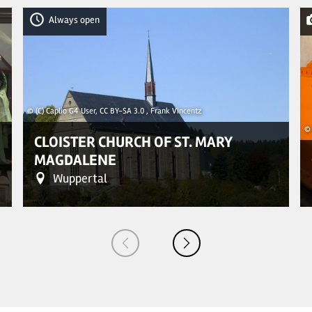
Always open
© (C) Caplio G4 User, CC BY-SA 3.0 , Frank Vincentz
© 
CLOISTER CHURCH OF ST. MARY
MAGDALENE
Wuppertal