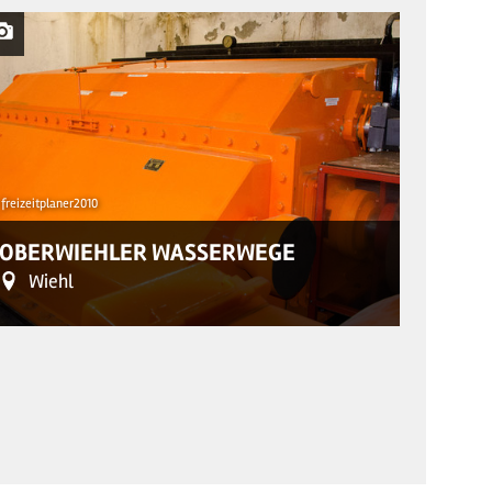
© RadRegionR
freizeitplaner2010
WALD
OBERWIEHLER WASSERWEGE
HEID
Wiehl
Kö