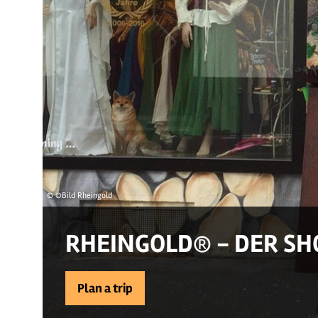
© ©Bild Rheingold
RHEINGOLD® - DER SH
Plan a trip