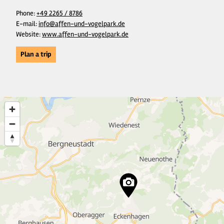
Phone:
+49 2265 / 8786
E-mail:
info@affen-und-vogelpark.de
Website:
www.affen-und-vogelpark.de
Plan a trip
3
15
3
45