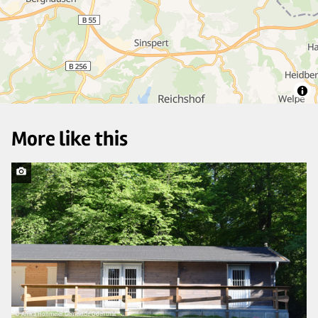
6
5
More like this
© Anika Hohmeier Gemeinde Odenthal
© 