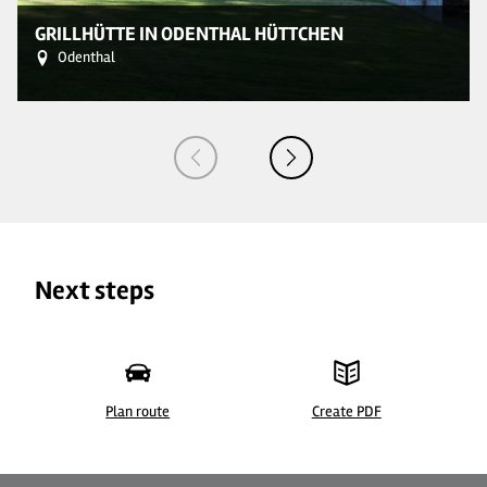
GRILLHÜTTE IN ODENTHAL HÜTTCHEN
Odenthal
Next steps
Plan route
Create PDF
©
| Anika Hohmeier Gemeinde Odenthal
© 