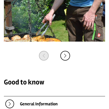
© Affen- und Vogelpark
© 
Good to know
General Information