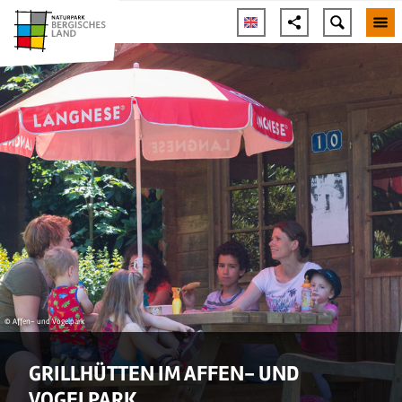
© Affen- und Vogelpark
GRILLHÜTTEN IM AFFEN- UND
VOGELPARK