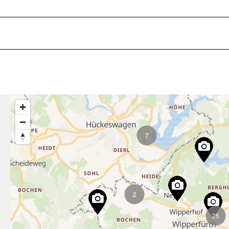
7
2
25