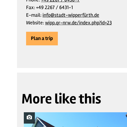
Fax:
+49 2267 / 6431-1
E-mail:
info@stadt-wipperfürth.de
Website:
wipp.qr-nrw.de/index.php?id=23
Plan a trip
More like this