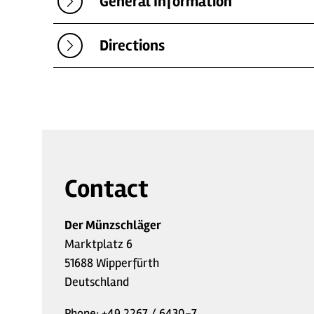
General Information
Directions
Contact
Der Münzschläger
Marktplatz 6
51688 Wipperfürth
Deutschland
Phone:
+49 2267 / 6430-7