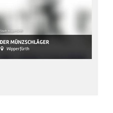
Stadt Wipperfürth
© Jiri Hampl
DER MÜNZSCHLÄGER
PULV
Wipperfürth
Wi