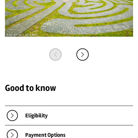
© CC-BY-SA | Sigrid Klein
© 
Good to know
Eligibility
Payment Options