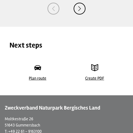
Next steps
Plan route
Create PDF
© BVS_Mehrgenerationenpark Schönenberg
© 
Zweckverband Naturpark Bergisches Land
Moltkestraße 26
51643 Gummersbach
T: +49 22 61 - 9163100