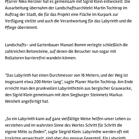
Pfarrer Niko Herzner hat es gemeinsam mit Sigrid Klein entwickelt. Die
Ausarbeitung übernahm der Landschaftsarchitekt Martin Tochtrop im
Auftrag der Stadt, die für das Projekt eine Fläche im Kurpark zur
Verfügung stellte und auch die Verantwortung für das Labyrinth und die
Pflege übernimmt.
Landschafts- und Gartenbauer Manuel Bomm verlegte schließlich die
zahlreichen Betonsteine, auf denen die Besucher nun sogar mit
Rollatoren barrierefrei wandeln können.
"Das Labyrinth hat einen Durchmesser von 16 Metern, und der Weg ist
insgesamt etwa 200 Meter lang", sagte Planer Martin Tochtrop. Am Ende
erreicht man den prunkvollen Labyrinthstein aus bergischer Grauwacke,
den Sigrid Klein gemeinsam mit dem Siegburger Steinmetz Markus
Weisheit angefertigt hat.
„So ein Labyrinth kann auf ganz vielfältige Weise helfen unser Leben zu
verstehen und im wahrsten Sinne des Wortes Schritt für Schritt die
eigene Mitte zu finden“, sagte Siegrid Klein. Labyrinthe werden oft mit
Irrgärten verwechselt, sind aber das genaue Gegenteil. Ein Labyrinth