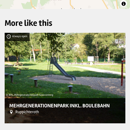
More like this
Always open
© BVS_Mehrgenerationenpark Schönenberg
© 
MEHRGENERATIONENPARK INKL. BOULEBAHN
Ruppichteroth