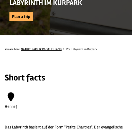
LABYRINTH IM KURPARK
Plan a trip
You are here:
NATURE PARK BERGISCHES LAND
Poi
Labyrinth im Kurpark
Short facts
Hennef
Das Labyrinth basiert auf der Form "Petite Chartres". Der evangelische