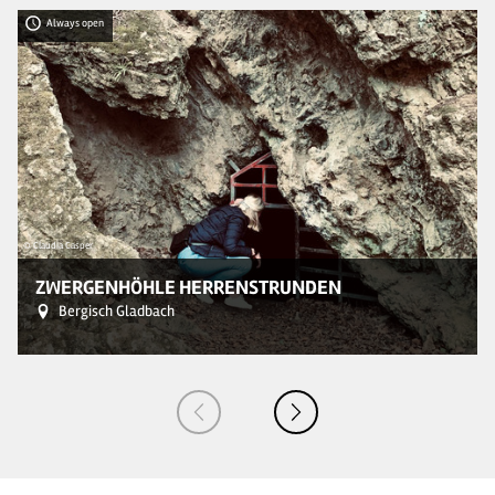
Always open
© Claudia Casper
© 
ZWERGENHÖHLE HERRENSTRUNDEN
Bergisch Gladbach