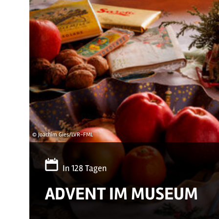
© Joachim Gies/LVR-FML
In 128 Tagen
ADVENT IM MUSEUM