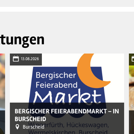
© MapTiler
© OpenStreetMap contributors
ltungen
13.08.2026
© 
BERGISCHER FEIERABENDMARKT – IN
BURSCHEID
Burscheid