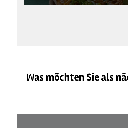
Was möchten Sie als nä
© Heide Event Agentur