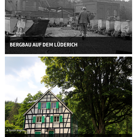
© Hans Wielpütz
BERGBAU AUF DEM LÜDERICH
© Guido Wagner