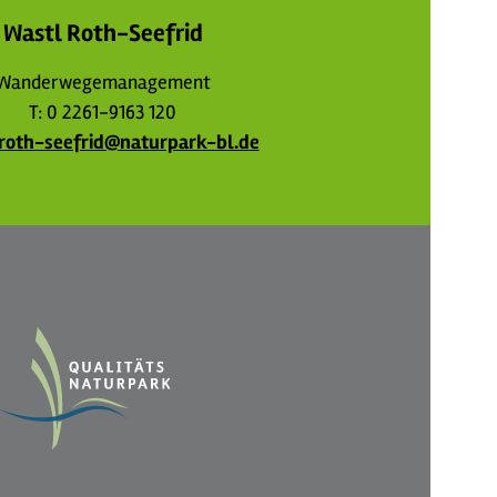
Wastl Roth-Seefrid
Wanderwegemanagement
T: 0 2261-9163 120
.roth-seefrid@naturpark-bl.de