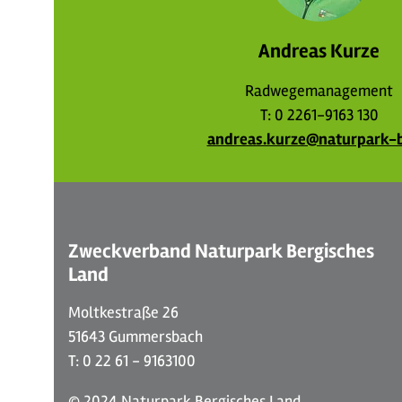
Andreas Kurze
Radwegemanagement
T: 0 2261-9163 130
andreas.kurze@naturpark-b
Zweckverband Naturpark Bergisches
Land
Moltkestraße 26
51643 Gummersbach
T: 0 22 61 - 9163100
© 2024 Naturpark Bergisches Land