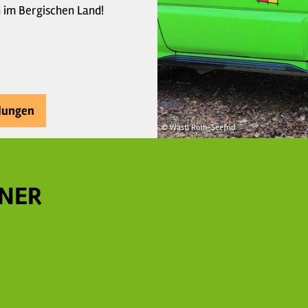
n im Bergischen Land!
dungen
© Wastl Roth-Seefrid
NER