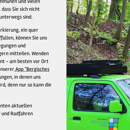
mmunen und vielen
dass Sie sich nicht
unterwegs sind.
rkierung, ein quer
ffallen, können Sie uns
regungen und
gern mitteilen. Wenden
nt - am besten vor Ort
unserer
App "Bergisches
ungen, in denen uns
rd, denn nur so kann die
nnten aktuellen
 und Radfahren