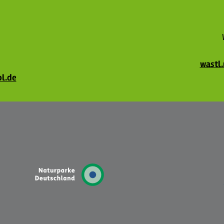
wastl
l.de