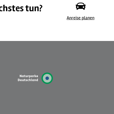
chstes tun?
©
| Guido Wagner
Anreise planen