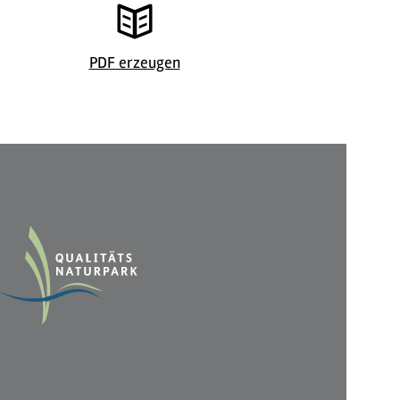
©
| Guido 
PDF erzeugen