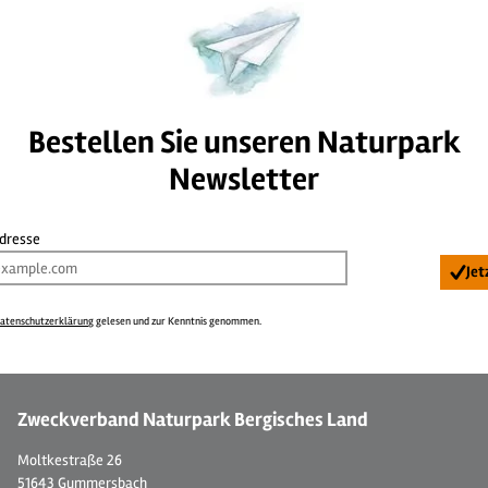
Bestellen Sie unseren Naturpark
Newsletter
Adresse
Jet
atenschutzerklärung
gelesen und zur Kenntnis genommen.
Zweckverband Naturpark Bergisches Land
Moltkestraße 26
51643 Gummersbach