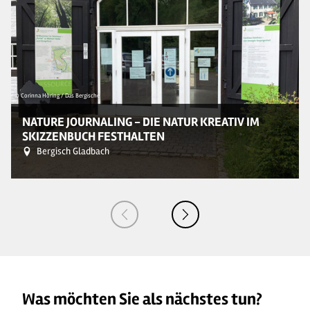
© Corinna Höring / Das Bergische
© 
NATURE JOURNALING - DIE NATUR KREATIV IM
SKIZZENBUCH FESTHALTEN
Bergisch Gladbach
Was möchten Sie als nächstes tun?