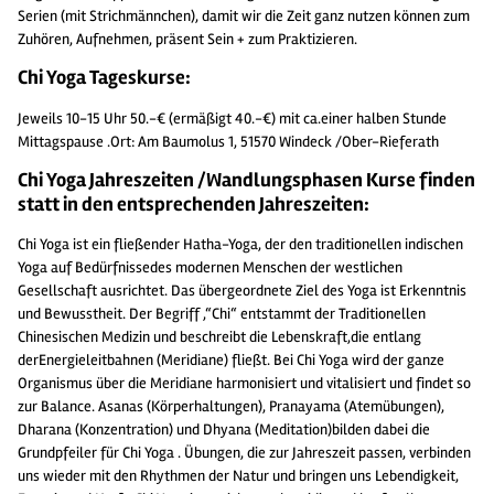
Serien (mit Strichmännchen), damit wir die Zeit ganz nutzen können zum
Zuhören, Aufnehmen, präsent Sein + zum Praktizieren.
Ch
i Yoga Tageskurse:
Jeweils 10-15 Uhr 50.-€ (ermäßigt 40.-€) mit ca.einer halben Stunde
Mittagspause .Ort: Am Baumolus 1, 51570 Windeck /Ober-Rieferath
Chi Yoga Jahreszeiten /Wandlungsphasen Kurse finden
statt in den entsprechenden Jahreszeiten:
Chi Yoga ist ein fließender Hatha-Yoga, der den traditionellen indischen
Yoga auf Bedürfnissedes modernen Menschen der westlichen
Gesellschaft ausrichtet. Das übergeordnete Ziel des Yoga ist Erkenntnis
und Bewusstheit. Der Begriff ,“Chi“ entstammt der Traditionellen
Chinesischen Medizin und beschreibt die Lebenskraft,die entlang
derEnergieleitbahnen (Meridiane) fließt. Bei Chi Yoga wird der ganze
Organismus über die Meridiane harmonisiert und vitalisiert und findet so
zur Balance. Asanas (Körperhaltungen), Pranayama (Atemübungen),
Dharana (Konzentration) und Dhyana (Meditation)bilden dabei die
Grundpfeiler für Chi Yoga . Übungen, die zur Jahreszeit passen, verbinden
uns wieder mit den Rhythmen der Natur und bringen uns Lebendigkeit,