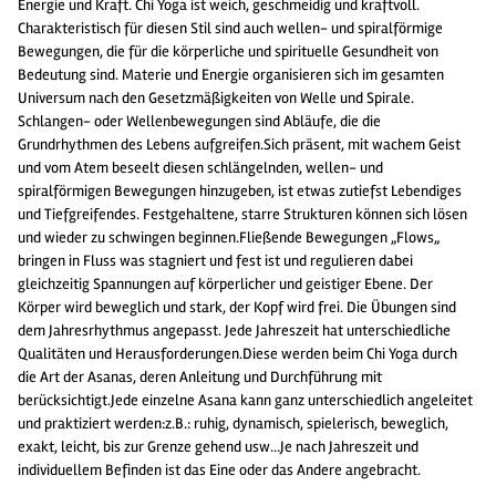
Energie und Kraft. Chi Yoga ist weich, geschmeidig und kraftvoll.
Charakteristisch für diesen Stil sind auch wellen- und spiralförmige
Bewegungen, die für die körperliche und spirituelle Gesundheit von
Bedeutung sind. Materie und Energie organisieren sich im gesamten
Universum nach den Gesetzmäßigkeiten von Welle und Spirale.
Schlangen- oder Wellenbewegungen sind Abläufe, die die
Grundrhythmen des Lebens aufgreifen.Sich präsent, mit wachem Geist
und vom Atem beseelt diesen schlängelnden, wellen- und
spiralförmigen Bewegungen hinzugeben, ist etwas zutiefst Lebendiges
und Tiefgreifendes. Festgehaltene, starre Strukturen können sich lösen
und wieder zu schwingen beginnen.Fließende Bewegungen „Flows„
bringen in Fluss was stagniert und fest ist und regulieren dabei
gleichzeitig Spannungen auf körperlicher und geistiger Ebene. Der
Körper wird beweglich und stark, der Kopf wird frei. Die Übungen sind
dem Jahresrhythmus angepasst. Jede Jahreszeit hat unterschiedliche
Qualitäten und Herausforderungen.Diese werden beim Chi Yoga durch
die Art der Asanas, deren Anleitung und Durchführung mit
berücksichtigt.Jede einzelne Asana kann ganz unterschiedlich angeleitet
und praktiziert werden:z.B.: ruhig, dynamisch, spielerisch, beweglich,
exakt, leicht, bis zur Grenze gehend usw…Je nach Jahreszeit und
individuellem Befinden ist das Eine oder das Andere angebracht.