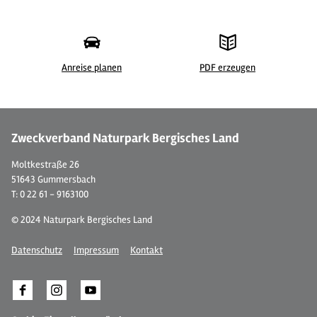
Anreise planen
PDF erzeugen
©
| Corinna Höring / Das Bergische
© 
Zweckverband Naturpark Bergisches Land
Moltkestraße 26
51643 Gummersbach
T: 0 22 61 - 9163100
© 2024 Naturpark Bergisches Land
Datenschutz
Impressum
Kontakt