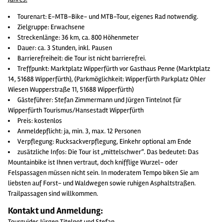
Tourenart: E-MTB-Bike- und MTB-Tour, eigenes Rad notwendig.
Zielgruppe: Erwachsene
Streckenlänge: 36 km, ca. 800 Höhenmeter
Dauer: ca. 3 Stunden, inkl. Pausen
Barrierefreiheit: die Tour ist nicht barrierefrei.
Treffpunkt: Marktplatz Wipperfürth vor Gasthaus Penne (Marktplatz
14, 51688 Wipperfürth), (Parkmöglichkeit: Wipperfürth Parkplatz Ohler
Wiesen Wupperstraße 11, 51688 Wipperfürth)
Gästeführer: Stefan Zimmermann und Jürgen Tintelnot für
Wipperfürth Tourismus/Hansestadt Wipperfürth
Preis: kostenlos
Anmeldepflicht: ja, min. 3, max. 12 Personen
Verpflegung: Rucksackverpflegung, Einkehr optional am Ende
zusätzliche Infos: Die Tour ist „mittelschwer“. Das bedeutet: Das
Mountainbike ist Ihnen vertraut, doch knifflige Wurzel- oder
Felspassagen müssen nicht sein. In moderatem Tempo biken Sie am
liebsten auf Forst- und Waldwegen sowie ruhigen Asphaltstraßen.
Trailpassagen sind willkommen.
Kontakt und Anmeldung:
Tourguides Jürgen Titelnot und Stefan