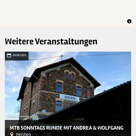
Weitere Veranstaltungen
09.08.2026
© Martina Schneider
© 
MTB SONNTAGS RUNDE MIT ANDREA & WOLFGANG
Herchen