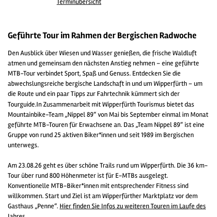
Terminübersicht
Geführte Tour im Rahmen der Bergischen Radwoche
Den Ausblick über Wiesen und Wasser genießen, die frische Waldluft
atmen und gemeinsam den nächsten Anstieg nehmen – eine geführte
MTB-Tour verbindet Sport, Spaß und Genuss. Entdecken Sie die
abwechslungsreiche bergische Landschaft in und um Wipperfürth – um
die Route und ein paar Tipps zur Fahrtechnik kümmert sich der
Tourguide.
In Zusammenarbeit mit Wipperfürth Tourismus bietet das
Mountainbike-Team „Nippel 89“ von Mai bis September einmal im Monat
geführte MTB-Touren für Erwachsene an. Das „Team Nippel 89“ ist eine
Gruppe von rund 25 aktiven Biker*innen und seit 1989 im Bergischen
unterwegs.
Am 23.08.26 geht es über schöne Trails rund um Wipperfürth. Die 36 km-
Tour über rund 800 Höhenmeter ist für E-MTBs ausgelegt.
Konventionelle MTB-Biker*innen mit entsprechender Fitness sind
willkommen. Start und Ziel ist am Wipperfürther Marktplatz vor dem
Gasthaus „Penne“.
Hier finden Sie Infos zu weiteren Touren im Laufe des
Jahres.