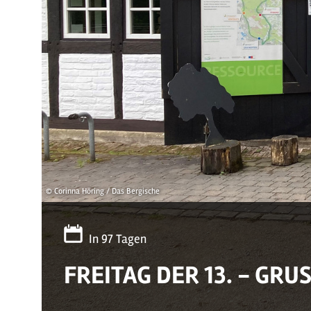
© Corinna Höring / Das Bergische
In 97 Tagen
FREITAG DER 13. - G