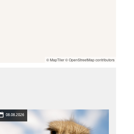
© MapTiler
© OpenStreetMap contributors
08.08.2026
15.08