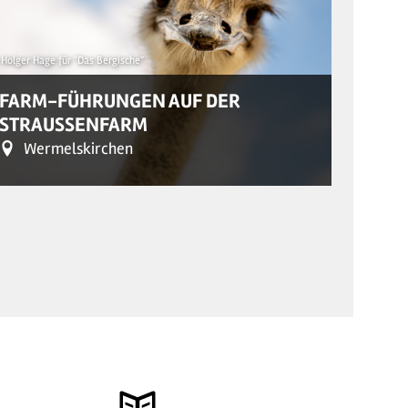
Holger Hage für "Das Bergische"
© Dominik K
FARM-FÜHRUNGEN AUF DER
STRAUSSENFARM
ÖFFE
Wermelskirchen
Od