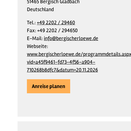
51465 Bergisch Gladbach
Deutschland
Tel.:
+49 2202 / 29460
Fax:
+49 2202 / 294650
E-Mail:
info@bergischerloewe.de
Webseite:
www.bergischerloewe.de/programmdetails.aspx
vid=a45f9461-fd73-4f56-a904-
710268b8dfc7&datum=20.11.2026
Anreise planen