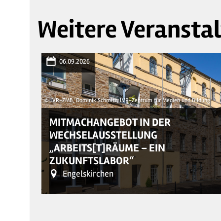
Weitere Veransta
06.09.2026
© LVR-ZMB, Dominik Schmitz, LVR-Zentrum für Medien und Bildung
MITMACHANGEBOT IN DER
WECHSELAUSSTELLUNG
„ARBEITS[T]RÄUME – EIN
ZUKUNFTSLABOR“
Engelskirchen