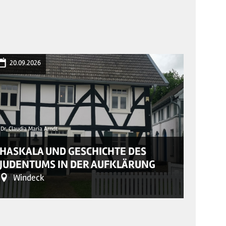
20.09.2026
03.10
Dr. Claudia Maria Arndt
THOM
HASKALA UND GESCHICHTE DES
DIE 
JUDENTUMS IN DER AUFKLÄRUNG
BÜH
Windeck
He