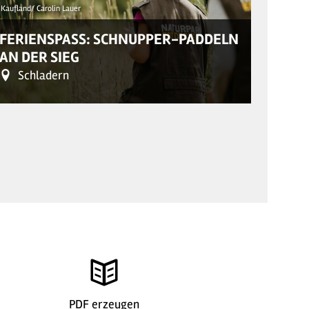
Kaufland/ Carolin Lauer
© Dogstar
FERIENSPASS: SCHNUPPER-PADDELN
AN DER SIEG
FERI
Schladern
Leu
©
| Dogsta
PDF erzeugen