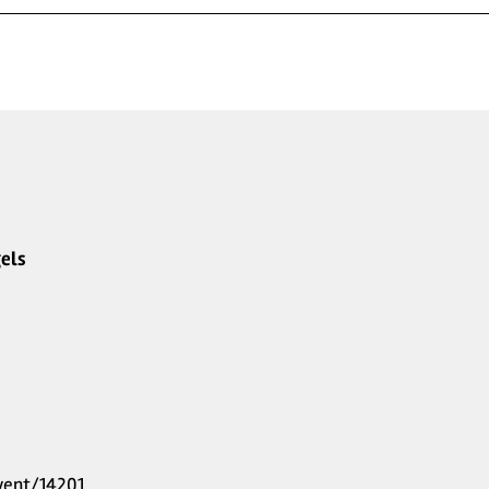
els
vent/14201