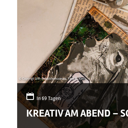
© Copyrigt LVR-Industriemuseum, Foto C. Klein
In 69 Tagen
KREATIV AM ABEND – 