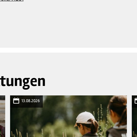
© MapTiler
© OpenStreetMap contributors
ltungen
13.08.2026